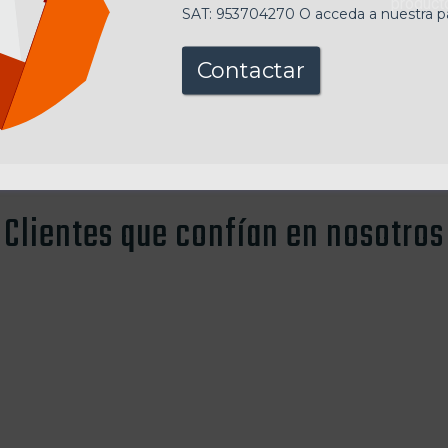
producto
SAT: 953704270 O acceda a nuestra p
Contactar
Clientes que confían en nosotros