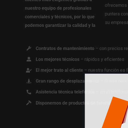
ofrecemos 
nuestro equipo de profesionales
puntera con
comerciales y técnicos, por lo que
su empresa
podemos garantizar la calidad y la
Contratos de mantenimiento
– con precios re
Los mejores técnicos
– rápidos y eficientes
El mejor trato al cliente
– nuestra función es fa
Gran rango de desplazamiento
– Si nos nece
Asistencia técnica telefónica
– en el teléfon
Disponemos de productos de ferretería
– Sól