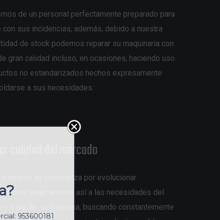
mos de un personal perfectamente preparado para
e con sus incidencias, además, debido a nuestra
ntidad de stock podemos reparar su maquinaria con
e gran calidad incluso, en ocasiones, haciendo uso
uctos no estandarizados hechos expresamente
oldarse a sus necesidades.
or calidad del mercado
 empresa se caracteriza por evolucionar
ia?
temente adaptándose así a las necesidades del
 y a las de su empresa, buscando constantemente
cial: 953600181