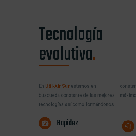
Tecnología
evolutiva
.
En
Util-Air Sur
estamos en
constantemente para exprimirlas al
búsqueda constante de las mejores
máximo 
tecnologías así como formándonos
Rapidez