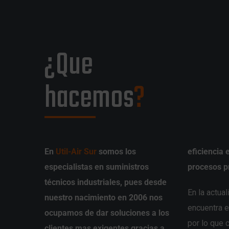
¿Que
hacemos
?
En
Util-Air
Sur
somos los
eficiencia en sus productos y
especialistas en suministros
procesos p
técnicos industriales, pues desde
En la actua
nuestro nacimiento en 2006 nos
encuentra 
ocupamos de dar soluciones a los
por lo que
clientes mas exigentes gracias a