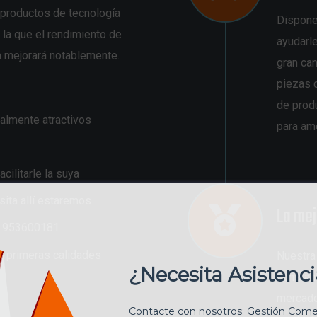
productos de tecnología
Dispone
 la que el rendimiento de
ayudarl
 mejorará notablemente.
gran ca
piezas d
de prod
almente atractivos
para am
cilitarle la suya
sita allí estaremos
La mej
o 953600181
o primeras calidades
Nuestra
¿Necesita Asistenc
constan
mercado
Contacte con nosotros: Gestión Comer