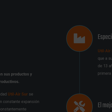
Especi
Util-Air
que a s
de 13 a
primera 
roductivos.
lidad
Util-Air Sur
se
en constante expansión
El mej
 constantemente